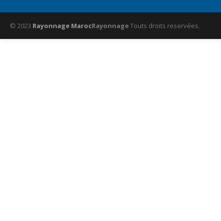
© 2023
Rayonnage Maroc
Rayonnage
Touts droits reservées.